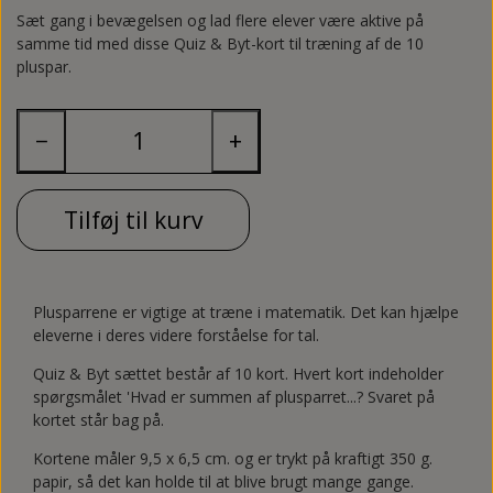
Sæt gang i bevægelsen og lad flere elever være aktive på
Tosprogsundervisning
Plakater og ophæng
Plakater og ophæng
Bøger
samme tid med disse Quiz & Byt-kort til træning af de 10
pluspar.
Spil
CL
Værkstedsmaterialer
Quiz & Byt
−
+
Klemmekort
Tilføj til kurv
Vendespil
Plusparrene er vigtige at træne i matematik. Det kan hjælpe
eleverne i deres videre forståelse for tal.
Quiz & Byt sættet består af 10 kort. Hvert kort indeholder
spørgsmålet 'Hvad er summen af plusparret...? Svaret på
kortet står bag på.
Kortene måler 9,5 x 6,5 cm. og er trykt på kraftigt 350 g.
papir, så det kan holde til at blive brugt mange gange.