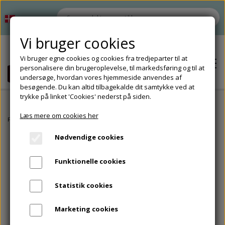
Vi bruger cookies
Vi bruger egne cookies og cookies fra tredjeparter til at
personalisere din brugeroplevelse, til markedsføring og til at
undersøge, hvordan vores hjemmeside anvendes af
besøgende. Du kan altid tilbagekalde dit samtykke ved at
trykke på linket 'Cookies' nederst på siden.
Læs mere om cookies her
Hjem
Forside
Matematik
CL
Quiz & Byt
Byt et pluspar 2
Nødvendige cookies
Shop
Funktionelle cookies
Tilbud
Om
Statistik cookies
Tilbehør
Kontakt
Marketing cookies
Opbevaring til undervisningsmaterialer
Tilbehør til materialeproduktion