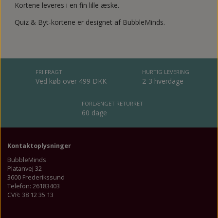
Kortene leveres i en fin lille æske.
Quiz & Byt-kortene er designet af BubbleMinds.
FRI FRAGT
HURTIG LEVERING
Ved køb over 499 DKK
2-3 hverdage
FORLÆNGET RETURRET
60 dage
Kontaktoplysninger
BubbleMinds
Platanvej 32
3600 Frederikssund
Telefon: 26183403
CVR: 38 12 35 13