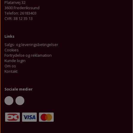
Platanvej 32
Tosprogsundervisning
Plakater og ophæng
Plakater og ophæng
Bøger
3600 Frederikssund
Telefon: 26183403
CVR: 38 12 35 13
Spil
CL
Værkstedsmaterialer
Quiz & Byt
Links
Salgs- og leveringsbetingelser
Klemmekort
Cookies
Fortrydelse og reklamation
Kunde login
Vendespil
Om os
Kontakt
Sociale medier