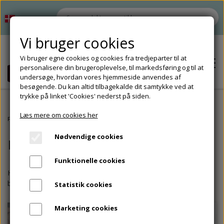
Vi bruger cookies
Vi bruger egne cookies og cookies fra tredjeparter til at
personalisere din brugeroplevelse, til markedsføring og til at
undersøge, hvordan vores hjemmeside anvendes af
besøgende. Du kan altid tilbagekalde dit samtykke ved at
trykke på linket 'Cookies' nederst på siden.
Læs mere om cookies her
Hjem
Forside
Natur/Teknologi
Nødvendige cookies
Natur/Teknologi
Shop
Funktionelle cookies
Tilbud
Om
Her finder du bl.a. spil og ophæng til fagene natur/teknologi og
biologi.
Statistik cookies
Tilbehør
Kontakt
Marketing cookies
Opbevaring til undervisningsmaterialer
Tilbehør til materialeproduktion