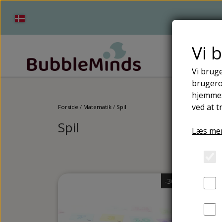
Vi 
Vi bruge
brugerop
Tilbud
Tilbehør
hjemmes
Tilbehør t
ved at t
Forside
Matematik
Spil
Spil
Læs mer
Plakater og ophæ
Natur/Teknologi
Biologi
Madkundskab
-30%