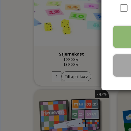
Matematik
Spil
Tal & Algebra
Geometri
Læremidler
Plakater og ophæng
Stjernekast
199,00 kr.
CL
139,00 kr.
Værkstedsmaterialer
Tilføj til kurv
Tosprogsundervisn
Spil
-47%