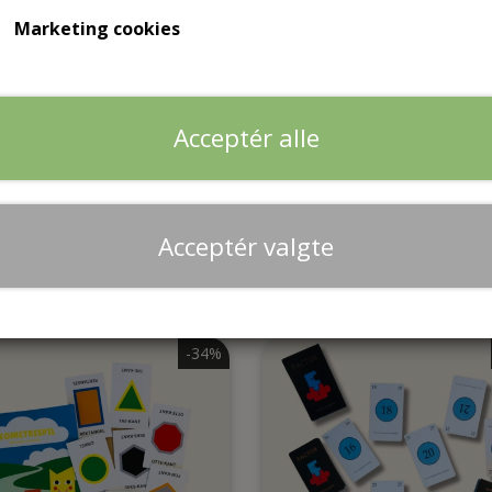
Marketing cookies
Trivsel
Natur/Teknologi
Biologi
Spil
Spil
Plakater og ophæng
Hjælpemidler
Plakater og ophæng
Acceptér alle
På plads
Hundepositioner
199,00 kr.
199,00 kr.
Acceptér valgte
139,00 kr.
139,00 kr.
Tilføj til kurv
Tilføj til kurv
ing
-34%