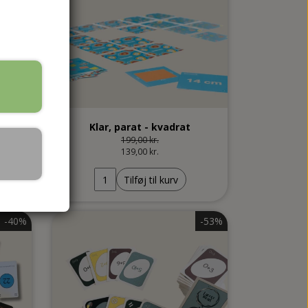
Madkundskab
Plakater og ophæng
Klar, parat - kvadrat
199,00 kr.
139,00 kr.
Tilføj til kurv
-40%
-53%