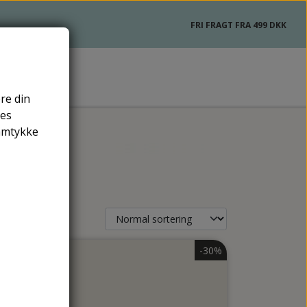
FRI FRAGT FRA 499 DKK
re din
res
samtykke
sk
ning
ning
-30%
-30%
emidler
vning
er