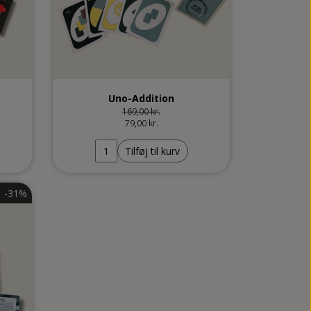
Uno-Addition
169,00 kr.
79,00 kr.
Tilføj til kurv
-31%