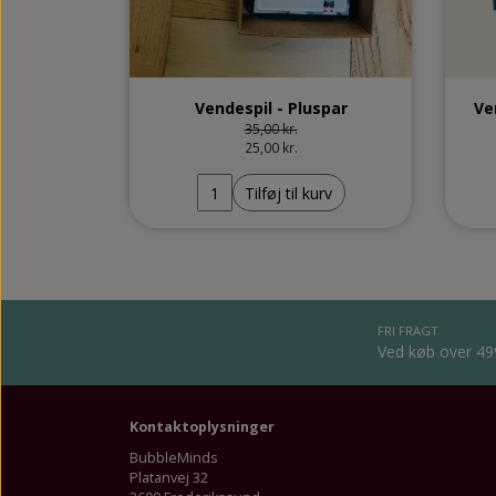
Vendespil - Pluspar
Ve
35,00 kr.
25,00 kr.
Tilføj til kurv
FRI FRAGT
Ved køb over 4
Kontaktoplysninger
BubbleMinds
Platanvej 32