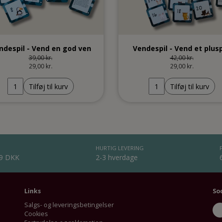
ndespil - Vend en god ven
Vendespil - Vend et plus
39,00 kr.
42,00 kr.
29,00 kr.
29,00 kr.
Tilføj til kurv
Tilføj til kurv
HURTIG LEVERING
99 DKK
2-3 hverdage
Links
So
Salgs- og leveringsbetingelser
Cookies