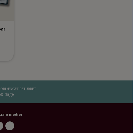
par
FORLÆNGET RETURRET
60 dage
ciale medier