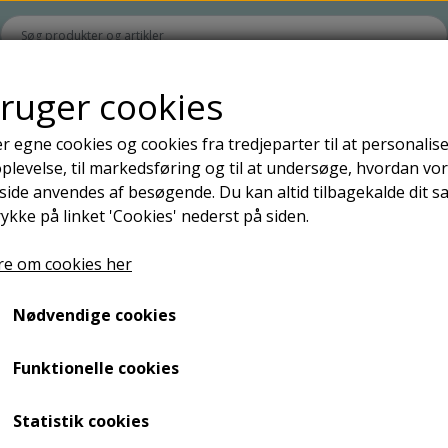
bruger cookies
Hjem
Shop
Om
Kontakt
Gå til BubbleMinds
r egne cookies og cookies fra tredjeparter til at personalise
levelse, til markedsføring og til at undersøge, hvordan vo
Opbevaring til undervisningsmaterialer
ide anvendes af besøgende. Du kan altid tilbagekalde dit 
il materialeproduktion
Æsker
rykke på linket 'Cookies' nederst på siden.
Lynlåsposer
e om cookies her
ng
Til læreren
Hjælpemidler til eleven
Dan
Bøger
Dansk
Spil
Nødvendige cookies
Hjælpemidler til læreren
Matematik
Læs
Stav
-30%
Funktionelle cookies
Lær
Skri
Statistik cookies
Bøg