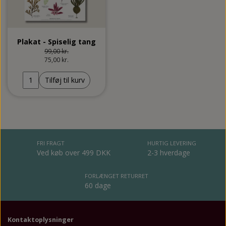
Tosprogsundervisning
Plakater og ophæng
Plakater og ophæng
Bøger
Spil
CL
Plakat - Spiselig tang
99,00 kr.
Værkstedsmaterialer
Quiz & Byt
75,00 kr.
Tilføj til kurv
Klemmekort
Vendespil
FRI FRAGT
HURTIG LEVERING
Ved køb over 499 DKK
2-3 hverdage
FORLÆNGET RETURRET
60 dage
Kontaktoplysninger