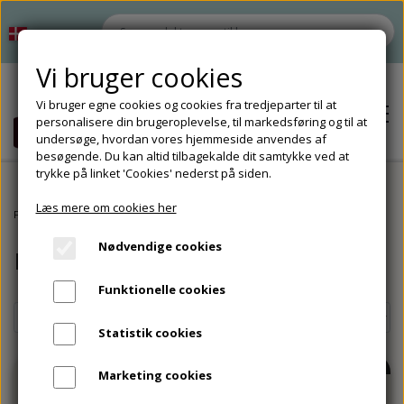
Vi bruger cookies
Vi bruger egne cookies og cookies fra tredjeparter til at
personalisere din brugeroplevelse, til markedsføring og til at
undersøge, hvordan vores hjemmeside anvendes af
besøgende. Du kan altid tilbagekalde dit samtykke ved at
trykke på linket 'Cookies' nederst på siden.
Læs mere om cookies her
Hjem
Forside
Plakater og ophæng
Madkundskab
Nødvendige cookies
Madkundskab
Shop
Funktionelle cookies
Tilbud
Om
Statistik cookies
Tilbehør
Kontakt
-24%
UDSOLGT
Marketing cookies
Opbevaring til undervisningsmaterialer
Tilbehør til materialeproduktion