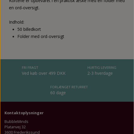
Kortene er opbevaret i en praktisk æske med en folder med
en ord-oversigt.
Indhold:
50 billedkort
Folder med ord-oversigt
FRI FRAGT
HURTIG LEVERING
Ved køb over 499 DKK
2-3 hverdage
FORLÆNGET RETURRET
60 dage
Kontaktoplysninger
BubbleMinds
Platanvej 32
3600 Frederikssund