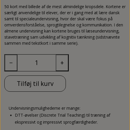
Tosprogsundervisning
Plakater og ophæng
Plakater og ophæng
Bøger
50 kort med billede af de mest almindelige kropsdele. Kortene er
særligt anvendelige til elever, der er i gang med at lære dansk
samt til specialeundervisning, hvor der skal være fokus på
Spil
CL
omverdensforståelse, sprogtilegnelse og kommunikation. I den
almene undervisning kan kortene bruges til læseundervisning,
Værkstedsmaterialer
Quiz & Byt
stavetræning sam udvikling af kognitiv tænkning (sidstnævnte
sammen med tekstkort i samme serie).
Klemmekort
−
+
Vendespil
Tilføj til kurv
Undervisningsmulighederne er mange:
DTT-øvelser (Discrete Trial Teaching) til træning af
ekspressivt og impressivt sprogfærdigheder.