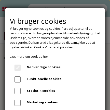
Vi bruger cookies
Vi bruger egne cookies og cookies fra tredjeparter til at
personalisere din brugeroplevelse, til markedsføring og til at
undersøge, hvordan vores hjemmeside anvendes af
besøgende. Du kan altid tilbagekalde dit samtykke ved at
trykke på linket 'Cookies' nederst på siden.
Læs mere om cookies her
Hjem
Forside
Tosprogsundervisning
Spil
Billedkort - Kroppen
Nødvendige cookies
Shop
Funktionelle cookies
Tilbud
Om
Statistik cookies
Tilbehør
Kontakt
Marketing cookies
Opbevaring til undervisningsmaterialer
Tilbehør til materialeproduktion