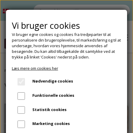
Vi bruger cookies
Vi bruger egne cookies og cookies fra tredjeparter til at
personalisere din brugeroplevelse, til markedsføring og til at
undersøge, hvordan vores hjemmeside anvendes af
besøgende. Du kan altid tilbagekalde dit samtykke ved at
trykke på linket 'Cookies' nederst på siden.
Læs mere om cookies her
Hjem
Forside
Matematik
Værkstedsmaterialer
Nødvendige cookies
Værkstedsmaterialer
Shop
Funktionelle cookies
Tilbud
Om
Statistik cookies
Tilbehør
Kontakt
Marketing cookies
Opbevaring til undervisningsmaterialer
Tilbehør til materialeproduktion
Klemmekort
Vendespil